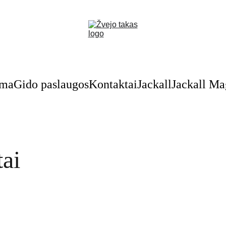
Nuolaidos žvejybinėms prekėms - skubėkite!
oma
Gido paslaugos
Kontaktai
Jackall
Jackall M
tai