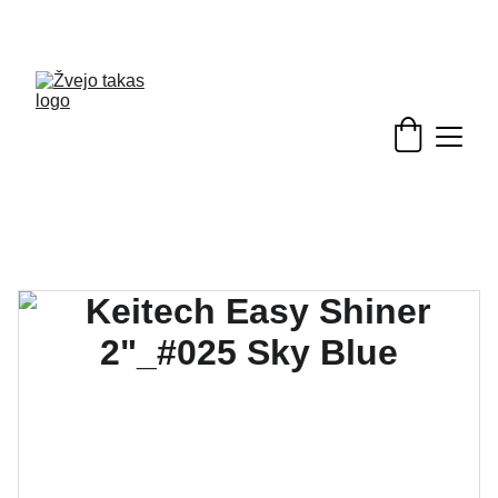
Nuolaidos žvejybinėms prekėms - skubėkite!