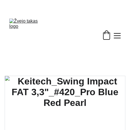
Nuolaidos žvejybinėms prekėms - skubėkite!