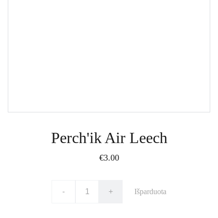
Perch'ik Air Leech
€3.00
-
+
Išparduota