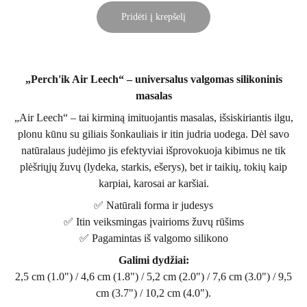
Pridėti į krepšelį
„Perch'ik Air Leech“ – universalus valgomas silikoninis
masalas
„Air Leech“ – tai kirminą imituojantis masalas, išsiskiriantis ilgu,
plonu kūnu su giliais šonkauliais ir itin judria uodega. Dėl savo
natūralaus judėjimo jis efektyviai išprovokuoja kibimus ne tik
plėšriųjų žuvų (lydeka, starkis, ešerys), bet ir taikių, tokių kaip
karpiai, karosai ar karšiai.
✅ Natūrali forma ir judesys
✅ Itin veiksmingas įvairioms žuvų rūšims
✅ Pagamintas iš valgomo silikono
Galimi dydžiai:
2,5 cm (1.0") / 4,6 cm (1.8") / 5,2 cm (2.0") / 7,6 cm (3.0") / 9,5
cm (3.7") / 10,2 cm (4.0").