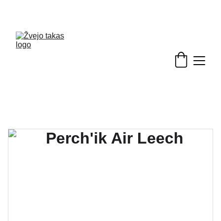
Nuolaidos žvejybinėms prekėms - skubėkite!