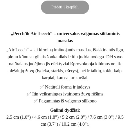
Pridėti į krepšelį
„Perch'ik Air Leech“ – universalus valgomas silikoninis
masalas
„Air Leech“ – tai kirminą imituojantis masalas, išsiskiriantis ilgu,
plonu kūnu su giliais šonkauliais ir itin judria uodega. Dėl savo
natūralaus judėjimo jis efektyviai išprovokuoja kibimus ne tik
plėšriųjų žuvų (lydeka, starkis, ešerys), bet ir taikių, tokių kaip
karpiai, karosai ar karšiai.
✅ Natūrali forma ir judesys
✅ Itin veiksmingas įvairioms žuvų rūšims
✅ Pagamintas iš valgomo silikono
Galimi dydžiai:
2,5 cm (1.0") / 4,6 cm (1.8") / 5,2 cm (2.0") / 7,6 cm (3.0") / 9,5
cm (3.7") / 10,2 cm (4.0").