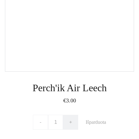
Perch'ik Air Leech
€3.00
-
+
Išparduota