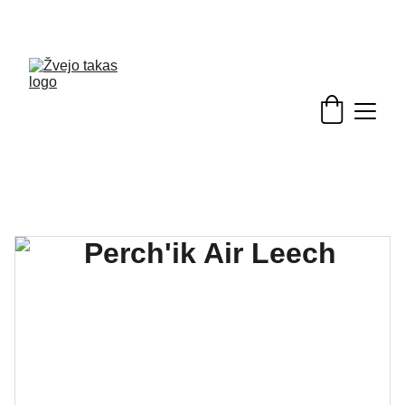
Nuolaidos žvejybinėms prekėms - skubėkite!