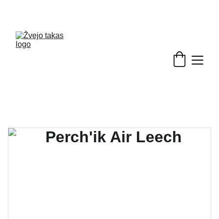
Nuolaidos žvejybinėms prekėms - skubėkite!