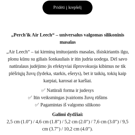
Pridėti į krepšelį
„Perch'ik Air Leech“ – universalus valgomas silikoninis
masalas
„Air Leech“ – tai kirminą imituojantis masalas, išsiskiriantis ilgu,
plonu kūnu su giliais šonkauliais ir itin judria uodega. Dėl savo
natūralaus judėjimo jis efektyviai išprovokuoja kibimus ne tik
plėšriųjų žuvų (lydeka, starkis, ešerys), bet ir taikių, tokių kaip
karpiai, karosai ar karšiai.
✅ Natūrali forma ir judesys
✅ Itin veiksmingas įvairioms žuvų rūšims
✅ Pagamintas iš valgomo silikono
Galimi dydžiai:
2,5 cm (1.0") / 4,6 cm (1.8") / 5,2 cm (2.0") / 7,6 cm (3.0") / 9,5
cm (3.7") / 10,2 cm (4.0").