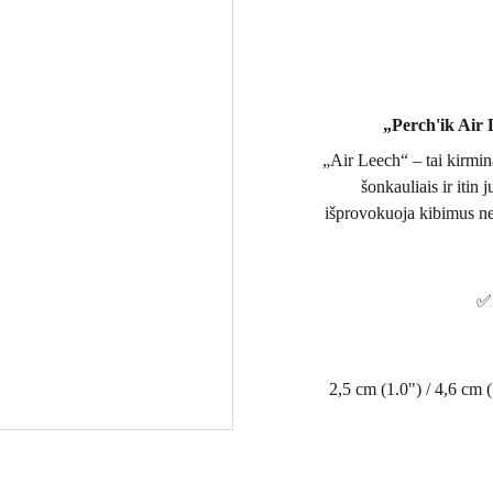
„Perch'ik Air 
„Air Leech“ – tai kirminą
šonkauliais ir itin
išprovokuoja kibimus ne t
✅ 
2,5 cm (1.0") / 4,6 cm (