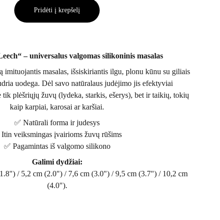
Pridėti į krepšelį
Leech“ – universalus valgomas silikoninis masalas
 imituojantis masalas, išsiskiriantis ilgu, plonu kūnu su giliais
 judria uodega. Dėl savo natūralaus judėjimo jis efektyviai
ik plėšriųjų žuvų (lydeka, starkis, ešerys), bet ir taikių, tokių
kaip karpiai, karosai ar karšiai.
✅ Natūrali forma ir judesys
Itin veiksmingas įvairioms žuvų rūšims
✅ Pagamintas iš valgomo silikono
Galimi dydžiai:
1.8") / 5,2 cm (2.0") / 7,6 cm (3.0") / 9,5 cm (3.7") / 10,2 cm
(4.0").