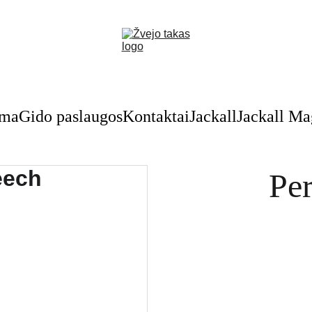
Nuolaidos žvejybinėms prekėms - skubėkite!
oma
Gido paslaugos
Kontaktai
Jackall
Jackall M
Per