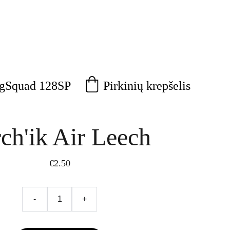
Pirkinių krepšelis
agSquad 128SP
ch'ik Air Leech
€2.50
-
+