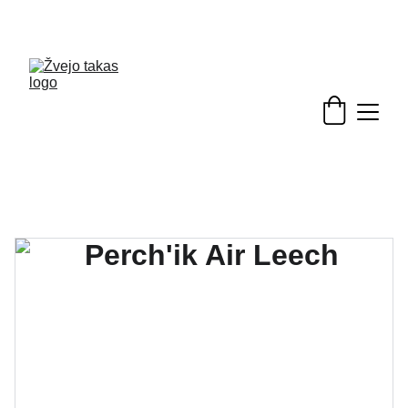
Nuolaidos žvejybinėms prekėms - skubėkite!