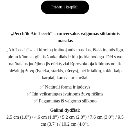
Pridėti į krepšelį
„Perch'ik Air Leech“ – universalus valgomas silikoninis
masalas
„Air Leech“ – tai kirminą imituojantis masalas, išsiskiriantis ilgu,
plonu kūnu su giliais šonkauliais ir itin judria uodega. Dėl savo
natūralaus judėjimo jis efektyviai išprovokuoja kibimus ne tik
plėšriųjų žuvų (lydeka, starkis, ešerys), bet ir taikių, tokių kaip
karpiai, karosai ar karšiai.
✅ Natūrali forma ir judesys
✅ Itin veiksmingas įvairioms žuvų rūšims
✅ Pagamintas iš valgomo silikono
Galimi dydžiai:
2,5 cm (1.0") / 4,6 cm (1.8") / 5,2 cm (2.0") / 7,6 cm (3.0") / 9,5
cm (3.7") / 10,2 cm (4.0").