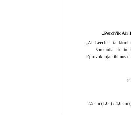
„Perch'ik Air 
„Air Leech“ – tai kirminą
šonkauliais ir itin
išprovokuoja kibimus ne t
✅ 
2,5 cm (1.0") / 4,6 cm (