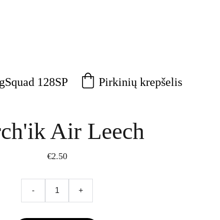
Pirkinių krepšelis
agSquad 128SP
ch'ik Air Leech
€2.50
-
+