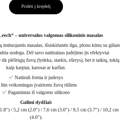
Pridėti į krepšelį
Leech“ – universalus valgomas silikoninis masalas
 imituojantis masalas, išsiskiriantis ilgu, plonu kūnu su giliais
 judria uodega. Dėl savo natūralaus judėjimo jis efektyviai
ik plėšriųjų žuvų (lydeka, starkis, ešerys), bet ir taikių, tokių
kaip karpiai, karosai ar karšiai.
✅ Natūrali forma ir judesys
Itin veiksmingas įvairioms žuvų rūšims
✅ Pagamintas iš valgomo silikono
Galimi dydžiai:
1.8") / 5,2 cm (2.0") / 7,6 cm (3.0") / 9,5 cm (3.7") / 10,2 cm
(4.0").