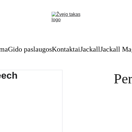
Nuolaidos žvejybinėms prekėms - skubėkite!
oma
Gido paslaugos
Kontaktai
Jackall
Jackall M
Per