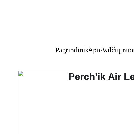
Pagrindinis
Apie
Valčių nu