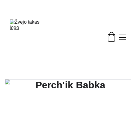
Nuolaidos žvejybinėms prekėms - skubėkite!