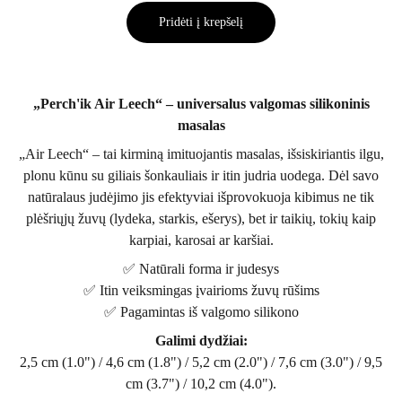
Pridėti į krepšelį
„Perch'ik Air Leech“ – universalus valgomas silikoninis
masalas
„Air Leech“ – tai kirminą imituojantis masalas, išsiskiriantis ilgu,
plonu kūnu su giliais šonkauliais ir itin judria uodega. Dėl savo
natūralaus judėjimo jis efektyviai išprovokuoja kibimus ne tik
plėšriųjų žuvų (lydeka, starkis, ešerys), bet ir taikių, tokių kaip
karpiai, karosai ar karšiai.
✅ Natūrali forma ir judesys
✅ Itin veiksmingas įvairioms žuvų rūšims
✅ Pagamintas iš valgomo silikono
Galimi dydžiai:
2,5 cm (1.0") / 4,6 cm (1.8") / 5,2 cm (2.0") / 7,6 cm (3.0") / 9,5
cm (3.7") / 10,2 cm (4.0").