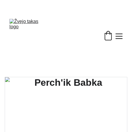
Nuolaidos žvejybinėms prekėms - skubėkite!