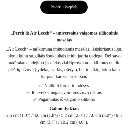
Pridėti į krepšelį
„Perch'ik Air Leech“ – universalus valgomas silikoninis
masalas
„Air Leech“ – tai kirminą imituojantis masalas, išsiskiriantis ilgu,
plonu kūnu su giliais šonkauliais ir itin judria uodega. Dėl savo
natūralaus judėjimo jis efektyviai išprovokuoja kibimus ne tik
plėšriųjų žuvų (lydeka, starkis, ešerys), bet ir taikių, tokių kaip
karpiai, karosai ar karšiai.
✅ Natūrali forma ir judesys
✅ Itin veiksmingas įvairioms žuvų rūšims
✅ Pagamintas iš valgomo silikono
Galimi dydžiai:
2,5 cm (1.0") / 4,6 cm (1.8") / 5,2 cm (2.0") / 7,6 cm (3.0") / 9,5
cm (3.7") / 10,2 cm (4.0").