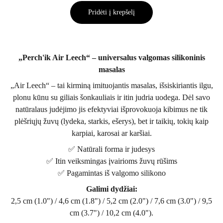
Pridėti į krepšelį
„Perch'ik Air Leech“ – universalus valgomas silikoninis
masalas
„Air Leech“ – tai kirminą imituojantis masalas, išsiskiriantis ilgu,
plonu kūnu su giliais šonkauliais ir itin judria uodega. Dėl savo
natūralaus judėjimo jis efektyviai išprovokuoja kibimus ne tik
plėšriųjų žuvų (lydeka, starkis, ešerys), bet ir taikių, tokių kaip
karpiai, karosai ar karšiai.
✅ Natūrali forma ir judesys
✅ Itin veiksmingas įvairioms žuvų rūšims
✅ Pagamintas iš valgomo silikono
Galimi dydžiai:
2,5 cm (1.0") / 4,6 cm (1.8") / 5,2 cm (2.0") / 7,6 cm (3.0") / 9,5
cm (3.7") / 10,2 cm (4.0").