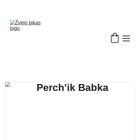
Nuolaidos žvejybinėms prekėms - skubėkite!