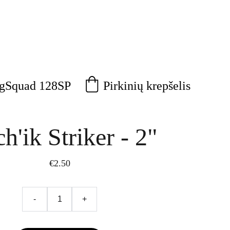
Pirkinių krepšelis
agSquad 128SP
h'ik Striker - 2"
€2.50
-
+