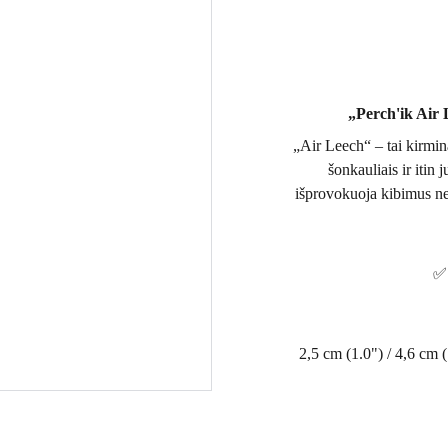
„Perch'ik Air 
„Air Leech“ – tai kirminą
šonkauliais ir itin
išprovokuoja kibimus ne t
✅ 
2,5 cm (1.0") / 4,6 cm (