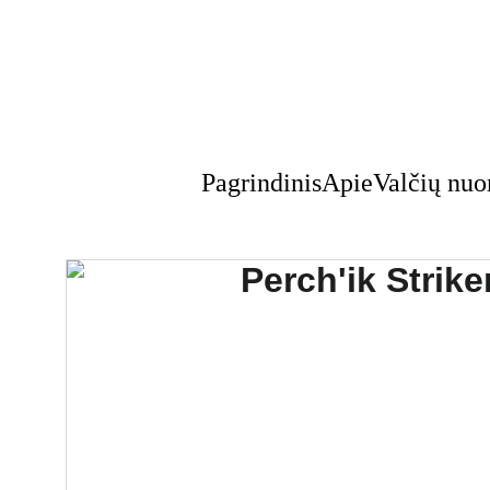
Pagrindinis
Apie
Valčių nu