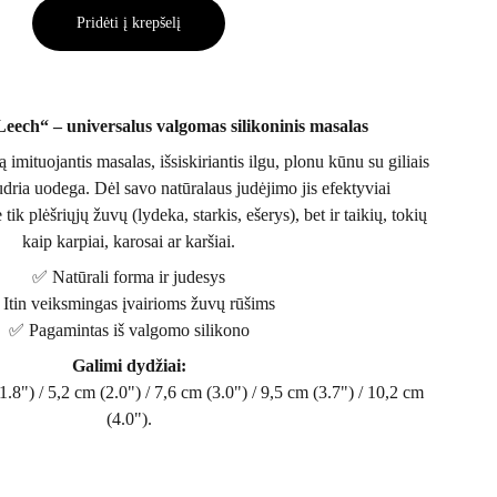
Pridėti į krepšelį
Leech“ – universalus valgomas silikoninis masalas
 imituojantis masalas, išsiskiriantis ilgu, plonu kūnu su giliais
 judria uodega. Dėl savo natūralaus judėjimo jis efektyviai
ik plėšriųjų žuvų (lydeka, starkis, ešerys), bet ir taikių, tokių
kaip karpiai, karosai ar karšiai.
✅ Natūrali forma ir judesys
Itin veiksmingas įvairioms žuvų rūšims
✅ Pagamintas iš valgomo silikono
Galimi dydžiai:
1.8") / 5,2 cm (2.0") / 7,6 cm (3.0") / 9,5 cm (3.7") / 10,2 cm
(4.0").