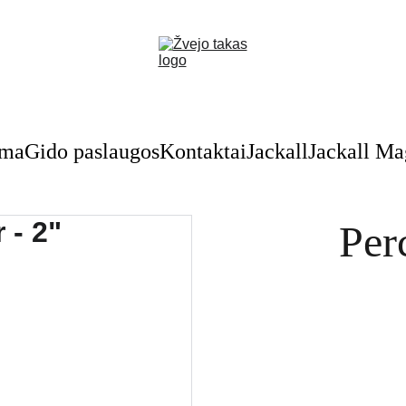
Nuolaidos žvejybinėms prekėms - skubėkite!
oma
Gido paslaugos
Kontaktai
Jackall
Jackall M
Perc