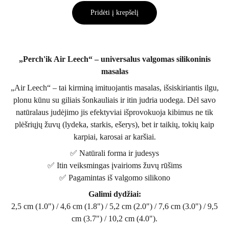
Pridėti į krepšelį
„Perch'ik Air Leech“ – universalus valgomas silikoninis
masalas
„Air Leech“ – tai kirminą imituojantis masalas, išsiskiriantis ilgu,
plonu kūnu su giliais šonkauliais ir itin judria uodega. Dėl savo
natūralaus judėjimo jis efektyviai išprovokuoja kibimus ne tik
plėšriųjų žuvų (lydeka, starkis, ešerys), bet ir taikių, tokių kaip
karpiai, karosai ar karšiai.
✅ Natūrali forma ir judesys
✅ Itin veiksmingas įvairioms žuvų rūšims
✅ Pagamintas iš valgomo silikono
Galimi dydžiai:
2,5 cm (1.0") / 4,6 cm (1.8") / 5,2 cm (2.0") / 7,6 cm (3.0") / 9,5
cm (3.7") / 10,2 cm (4.0").