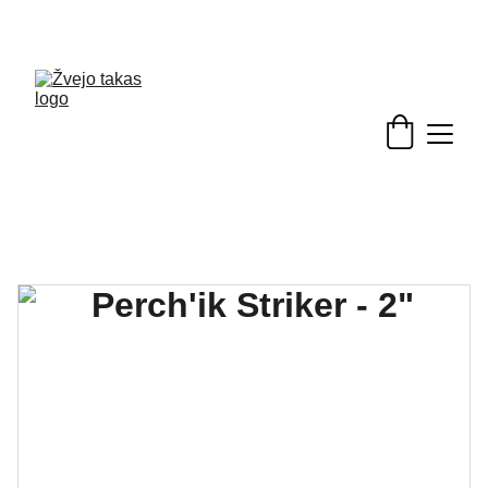
Nuolaidos žvejybinėms prekėms - skubėkite!