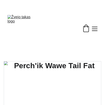
Nuolaidos žvejybinėms prekėms - skubėkite!