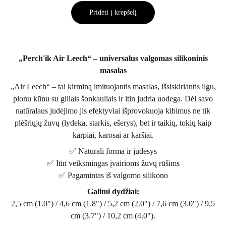
Pridėti į krepšelį
„Perch'ik Air Leech“ – universalus valgomas silikoninis
masalas
„Air Leech“ – tai kirminą imituojantis masalas, išsiskiriantis ilgu,
plonu kūnu su giliais šonkauliais ir itin judria uodega. Dėl savo
natūralaus judėjimo jis efektyviai išprovokuoja kibimus ne tik
plėšriųjų žuvų (lydeka, starkis, ešerys), bet ir taikių, tokių kaip
karpiai, karosai ar karšiai.
✅ Natūrali forma ir judesys
✅ Itin veiksmingas įvairioms žuvų rūšims
✅ Pagamintas iš valgomo silikono
Galimi dydžiai:
2,5 cm (1.0") / 4,6 cm (1.8") / 5,2 cm (2.0") / 7,6 cm (3.0") / 9,5
cm (3.7") / 10,2 cm (4.0").