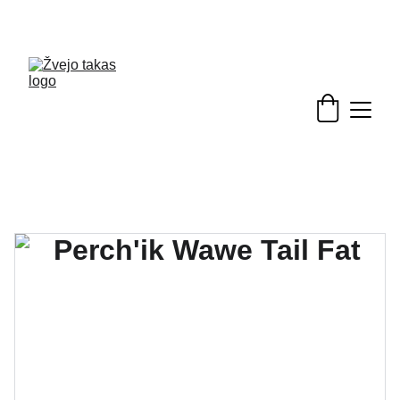
Nuolaidos žvejybinėms prekėms - skubėkite!