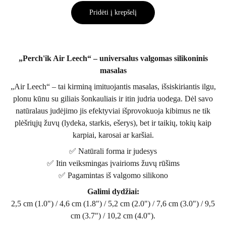
Pridėti į krepšelį
„Perch'ik Air Leech“ – universalus valgomas silikoninis
masalas
„Air Leech“ – tai kirminą imituojantis masalas, išsiskiriantis ilgu,
plonu kūnu su giliais šonkauliais ir itin judria uodega. Dėl savo
natūralaus judėjimo jis efektyviai išprovokuoja kibimus ne tik
plėšriųjų žuvų (lydeka, starkis, ešerys), bet ir taikių, tokių kaip
karpiai, karosai ar karšiai.
✅ Natūrali forma ir judesys
✅ Itin veiksmingas įvairioms žuvų rūšims
✅ Pagamintas iš valgomo silikono
Galimi dydžiai:
2,5 cm (1.0") / 4,6 cm (1.8") / 5,2 cm (2.0") / 7,6 cm (3.0") / 9,5
cm (3.7") / 10,2 cm (4.0").