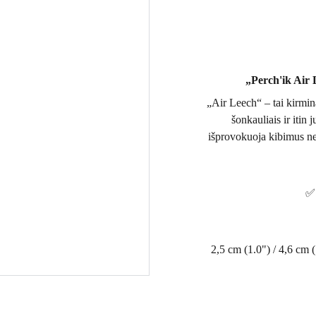
„Perch'ik Air 
„Air Leech“ – tai kirminą
šonkauliais ir itin
išprovokuoja kibimus ne t
✅ 
2,5 cm (1.0") / 4,6 cm (