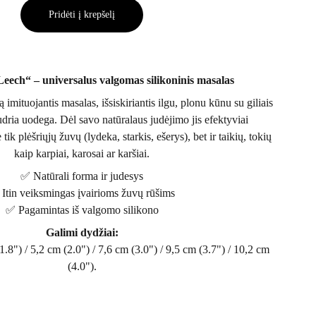
Pridėti į krepšelį
Leech“ – universalus valgomas silikoninis masalas
 imituojantis masalas, išsiskiriantis ilgu, plonu kūnu su giliais
 judria uodega. Dėl savo natūralaus judėjimo jis efektyviai
ik plėšriųjų žuvų (lydeka, starkis, ešerys), bet ir taikių, tokių
kaip karpiai, karosai ar karšiai.
✅ Natūrali forma ir judesys
Itin veiksmingas įvairioms žuvų rūšims
✅ Pagamintas iš valgomo silikono
Galimi dydžiai:
1.8") / 5,2 cm (2.0") / 7,6 cm (3.0") / 9,5 cm (3.7") / 10,2 cm
(4.0").