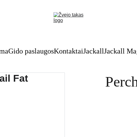
Nuolaidos žvejybinėms prekėms - skubėkite!
oma
Gido paslaugos
Kontaktai
Jackall
Jackall M
Perch