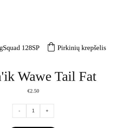
Pirkinių krepšelis
agSquad 128SP
'ik Wawe Tail Fat
€2.50
-
+