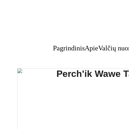
Pagrindinis
Apie
Valčių nu