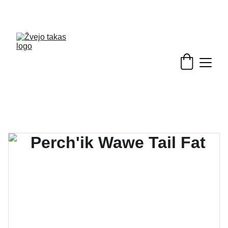
Nuolaidos žvejybinėms prekėms - skubėkite!