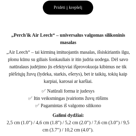
Pridėti į krepšelį
„Perch'ik Air Leech“ – universalus valgomas silikoninis
masalas
„Air Leech“ – tai kirminą imituojantis masalas, išsiskiriantis ilgu,
plonu kūnu su giliais šonkauliais ir itin judria uodega. Dėl savo
natūralaus judėjimo jis efektyviai išprovokuoja kibimus ne tik
plėšriųjų žuvų (lydeka, starkis, ešerys), bet ir taikių, tokių kaip
karpiai, karosai ar karšiai.
✅ Natūrali forma ir judesys
✅ Itin veiksmingas įvairioms žuvų rūšims
✅ Pagamintas iš valgomo silikono
Galimi dydžiai:
2,5 cm (1.0") / 4,6 cm (1.8") / 5,2 cm (2.0") / 7,6 cm (3.0") / 9,5
cm (3.7") / 10,2 cm (4.0").