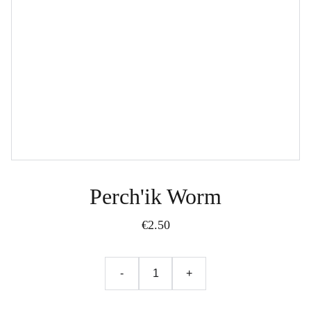
Perch'ik Worm
€2.50
-
+