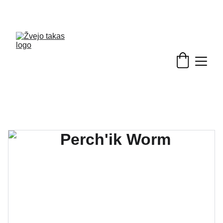
Nuolaidos žvejybinėms prekėms - skubėkite!