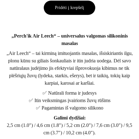
Pridėti į krepšelį
„Perch'ik Air Leech“ – universalus valgomas silikoninis
masalas
„Air Leech“ – tai kirminą imituojantis masalas, išsiskiriantis ilgu,
plonu kūnu su giliais šonkauliais ir itin judria uodega. Dėl savo
natūralaus judėjimo jis efektyviai išprovokuoja kibimus ne tik
plėšriųjų žuvų (lydeka, starkis, ešerys), bet ir taikių, tokių kaip
karpiai, karosai ar karšiai.
✅ Natūrali forma ir judesys
✅ Itin veiksmingas įvairioms žuvų rūšims
✅ Pagamintas iš valgomo silikono
Galimi dydžiai:
2,5 cm (1.0") / 4,6 cm (1.8") / 5,2 cm (2.0") / 7,6 cm (3.0") / 9,5
cm (3.7") / 10,2 cm (4.0").