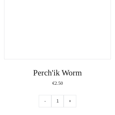
Perch'ik Worm
€2.50
-
+