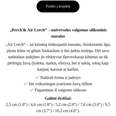
Pridėti į krepšelį
„Perch'ik Air Leech“ – universalus valgomas silikoninis
masalas
„Air Leech“ – tai kirminą imituojantis masalas, išsiskiriantis ilgu,
plonu kūnu su giliais šonkauliais ir itin judria uodega. Dėl savo
natūralaus judėjimo jis efektyviai išprovokuoja kibimus ne tik
plėšriųjų žuvų (lydeka, starkis, ešerys), bet ir taikių, tokių kaip
karpiai, karosai ar karšiai.
✅ Natūrali forma ir judesys
✅ Itin veiksmingas įvairioms žuvų rūšims
✅ Pagamintas iš valgomo silikono
Galimi dydžiai:
2,5 cm (1.0") / 4,6 cm (1.8") / 5,2 cm (2.0") / 7,6 cm (3.0") / 9,5
cm (3.7") / 10,2 cm (4.0").