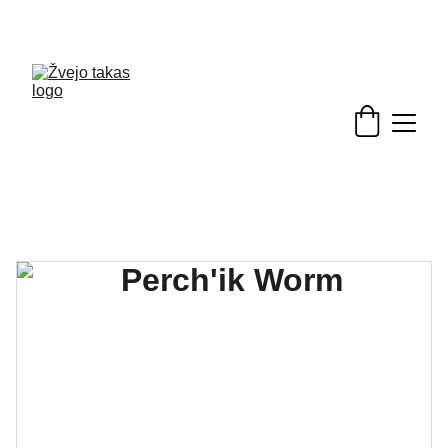
Nuolaidos žvejybinėms prekėms - skubėkite!