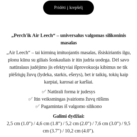
Pridėti į krepšelį
„Perch'ik Air Leech“ – universalus valgomas silikoninis
masalas
„Air Leech“ – tai kirminą imituojantis masalas, išsiskiriantis ilgu,
plonu kūnu su giliais šonkauliais ir itin judria uodega. Dėl savo
natūralaus judėjimo jis efektyviai išprovokuoja kibimus ne tik
plėšriųjų žuvų (lydeka, starkis, ešerys), bet ir taikių, tokių kaip
karpiai, karosai ar karšiai.
✅ Natūrali forma ir judesys
✅ Itin veiksmingas įvairioms žuvų rūšims
✅ Pagamintas iš valgomo silikono
Galimi dydžiai:
2,5 cm (1.0") / 4,6 cm (1.8") / 5,2 cm (2.0") / 7,6 cm (3.0") / 9,5
cm (3.7") / 10,2 cm (4.0").