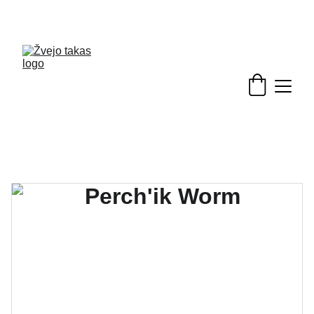
Nuolaidos žvejybinėms prekėms - skubėkite!