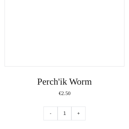
Perch'ik Worm
€2.50
-
+