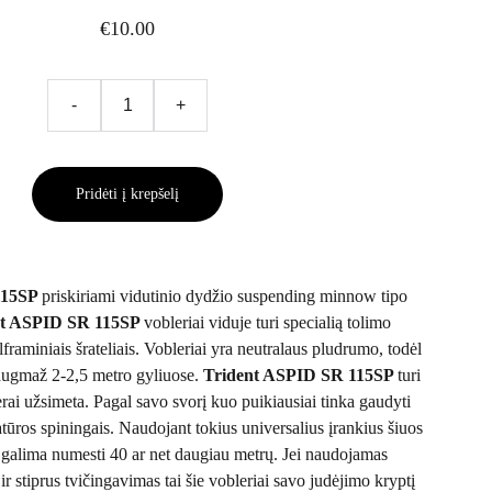
€10.00
-
+
Pridėti į krepšelį
115SP
priskiriami vidutinio dydžio suspending minnow tipo
nt ASPID SR 115SP
vobleriai viduje turi specialią tolimo
raminiais šrateliais. Vobleriai yra neutralaus pludrumo, todėl
 daugmaž 2-2,5 metro gyliuose.
Trident ASPID SR 115SP
turi
erai užsimeta. Pagal savo svorį kuo puikiausiai tinka gaudyti
tūros spiningais. Naudojant tokius universalius įrankius šiuos
 galima numesti 40 ar net daugiau metrų. Jei naudojamas
 stiprus tvičingavimas tai šie vobleriai savo judėjimo kryptį