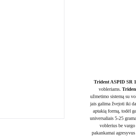
Trident ASPID SR 
vobleriams.
Tride
užmetimo sistemą su volf
jais galima žvejoti iki
aptakią formą, todėl g
universaliais 5-25 grama
voblerius be vargo
pakankamai agresyvus ir