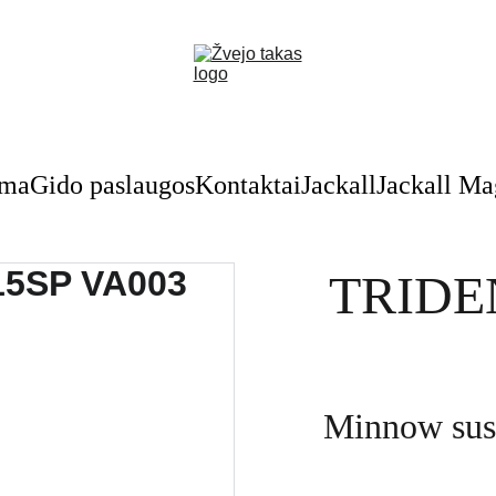
Nuolaidos žvejybinėms prekėms - skubėkite!
oma
Gido paslaugos
Kontaktai
Jackall
Jackall M
TRIDEN
Minnow sus