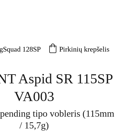
Pirkinių krepšelis
agSquad 128SP
T Aspid SR 115SP
VA003
pending tipo vobleris (115mm
/ 15,7g)