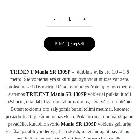
-
+
Pridėti į krepšelį
TRIDENT Mania SR 130SP
– darbinis gylis yra 1,0 – 1,8
metro. Šie vobleriai yra sukurti gaudyti vidutiniuose vandens
sluoksniuose iki 6 metrų. Dėka įmontuotos šratelių tolimo metimo
sistemos
TRIDENT Mania SR 130SP
vobleriai puikiai ir toli
užsimeta, o tai labai svarbu kai oras ramus, nėra vėjo ir triukšmo.
Būtent tokiomis oro salygomis butini tolimi metimai, kuomet
prisiartinti arti plėšrūnų nepavyksta. Priklausomai nuo naudojamo
pavadėlio, karabino svorio
Mania SR 130SP
vobleris gali arba
visiškai pakibti vandenyje, lėtai skęsti, o nenaudojant pavadėlio –
lėtai kilti į vandens paviršių. Visos šios savybės suteikia