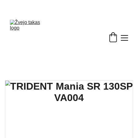
Nuolaidos žvejybinėms prekėms - skubėkite!