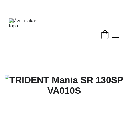
Nuolaidos žvejybinėms prekėms - skubėkite!