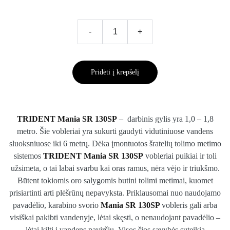
-
+
Pridėti į krepšelį
TRIDENT Mania SR 130SP
– darbinis gylis yra 1,0 – 1,8
metro. Šie vobleriai yra sukurti gaudyti vidutiniuose vandens
sluoksniuose iki 6 metrų. Dėka įmontuotos šratelių tolimo metimo
sistemos
TRIDENT Mania SR 130SP
vobleriai puikiai ir toli
užsimeta, o tai labai svarbu kai oras ramus, nėra vėjo ir triukšmo.
Būtent tokiomis oro salygomis butini tolimi metimai, kuomet
prisiartinti arti plėšrūnų nepavyksta. Priklausomai nuo naudojamo
pavadėlio, karabino svorio
Mania SR 130SP
vobleris gali arba
visiškai pakibti vandenyje, lėtai skęsti, o nenaudojant pavadėlio –
lėtai kilti į vandens paviršių. Visos šios savybės suteikia